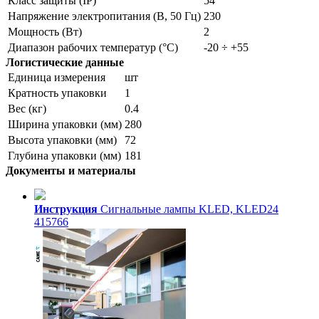
Класс защиты (IP)
54
Напряжение электропитания (В, 50 Гц)
230
Мощность (Вт)
2
Диапазон рабочих температур (°C)
-20 ÷ +55
Логистические данные
Единица измерения
шт
Кратность упаковки
1
Вес (кг)
0.4
Ширина упаковки (мм)
280
Высота упаковки (мм)
72
Глубина упаковки (мм)
181
Документы и материалы
Инструкция
Сигнальные лампы KLED, KLED24
415766